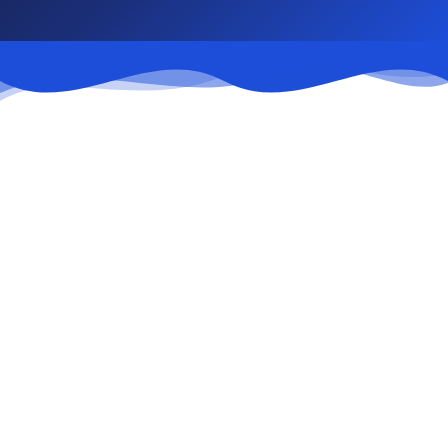
Торговля и логистика
Оптовая и розничная торговля,
складирование, транспортно-логистические
услуги.
Лёгкая промышленность
Производство и сборка товаров с
использованием режима свободной
таможенной зоны.