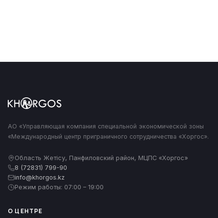
Центры сертификации, лаборатории, цифровые
сервисы.
АО «Управляющая компания специальной экономической зоны
«Международный центр приграничного сотрудничества «Хоргос».
Область Жетісу, Панфиловский район, МЦПС «Хоргос»
8 (72831) 799-90
info@khorgos.kz
Режим работы: 07:00 – 19:00
О ЦЕНТРЕ