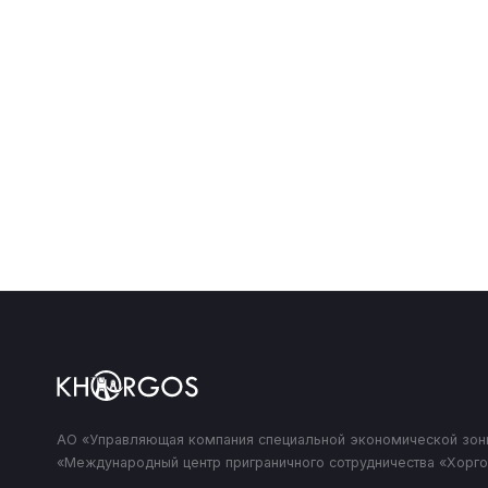
07
Проведение региональных международных 
торговых конференций
АО «Управляющая компания специальной экономической зон
«Международный центр приграничного сотрудничества «Хорго