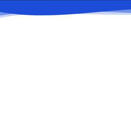
01
Ведение торговых переговоров
03
Складирование и транспортировка
05
Объекты коммерческого обслуживания