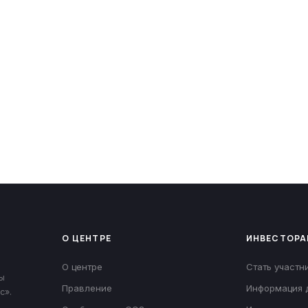
экономических и
О ЦЕНТРЕ
ИНВЕСТОРА
О центре
Стать участн
ы
Правление
Информация 
с».