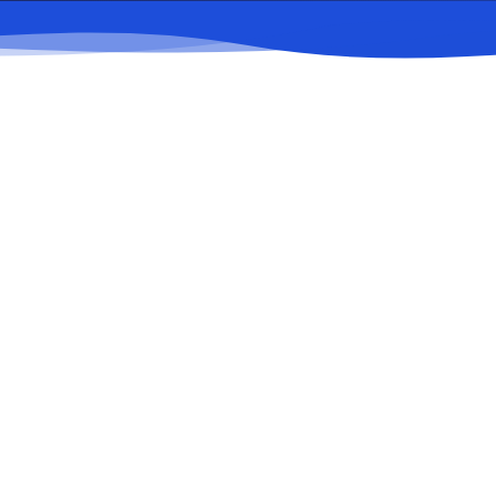
02
Демонстрация и про
04
Гостиницы и рестор
06
Финансовые услуги