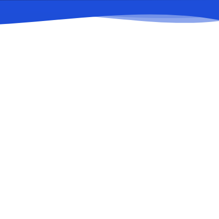
дажа товаров
аны