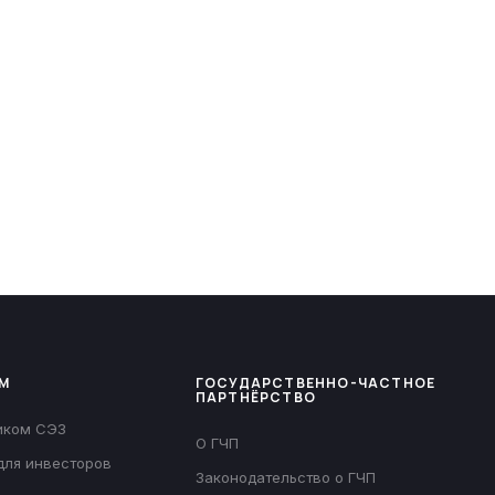
М
ГОСУДАРСТВЕННО-ЧАСТНОЕ
ПАРТНЁРСТВО
иком СЭЗ
О ГЧП
для инвесторов
Законодательство о ГЧП