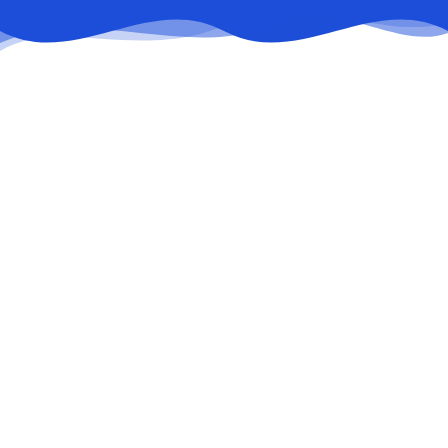
Деректерді өңдеу заңды және әділ негізде жүзеге
асырылады