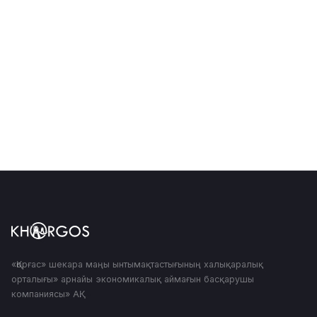
Деректер нақты, алдын ала белгіленген мақсаттар
үшін жиналады
Деректердің сақталуы мен қорғалуы қамтамасыз
етіледі
Пайдаланушы өз деректерін өңдеу туралы мәліметтерді
сұрауға құқылы
«Қорғас» шекара маңы ынтымақтастығының халықаралық
орталығы» арнайы экономикалық аймағын басқарушы
компаниясы» АҚ.