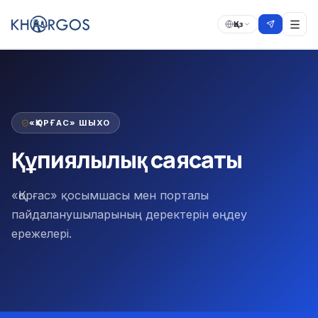
Қаз
«ҚОРҒАС» ШЫХО
Құпиялылық саясаты
«Қорғас» қосымшасы мен порталы
пайдаланушыларының деректерін өңдеу
ережелері.