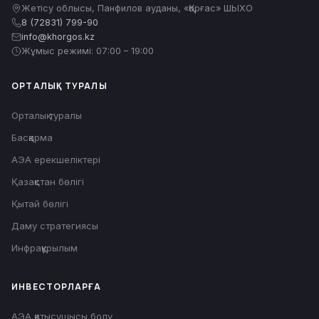
Жетісу облысы, Панфилов ауданы, «Қорғас» ШЫХО
8 (72831) 799-90
info@khorgos.kz
Жұмыс режимі: 07:00 – 19:00
ОРТАЛЫҚ ТУРАЛЫ
Орталық туралы
Басқарма
АЭА ерекшеліктері
Қазақстан бөлігі
Қытай бөлігі
Даму стратегиясы
Инфрақұрылым
ИНВЕСТОРЛАРҒА
АЭА қатысушысы болу