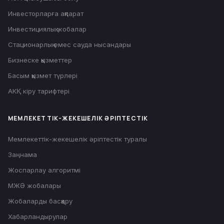
Инвесторларға ақпарат
Инвестициялық жобалар
Стационарлық емес сауда нысандары
Бизнеске қызметтер
Басым қызмет түрлері
АКҚ кіру тарифтері
МЕМЛЕКЕТТІК-ЖЕКЕШЕЛІК ӘРІПТЕСТІК
Мемлекеттік-жекешелік әріптестік туралы
Заңнама
Жоспарлау алгоритмі
МЖӘ жобалары
Жобаларды басқару
Хабарландырулар