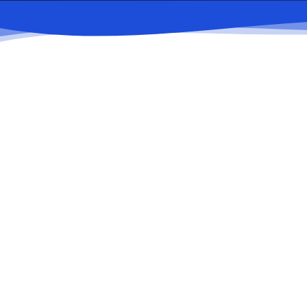
Үндеу жолдау
1
Кері байланыс нысаны немесе компанияның
Тіркеу
2
Үндеу 1 жұмыс күні ішінде тіркеледі.