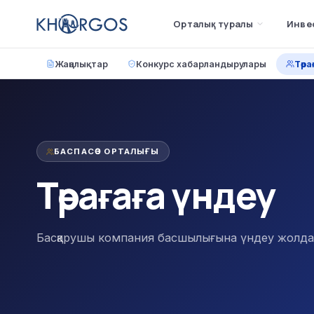
Орталық туралы
Инве
Жаңалықтар
Конкурс хабарландырулары
Төра
БАСПАСӨЗ ОРТАЛЫҒЫ
Төрағаға үндеу
Басқарушы компания басшылығына үндеу жолда