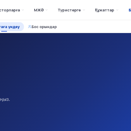
сторларға
МЖӘ
Туристерге
Құжаттар
Б
ғаға үндеу
Бос орындар
ңыз.