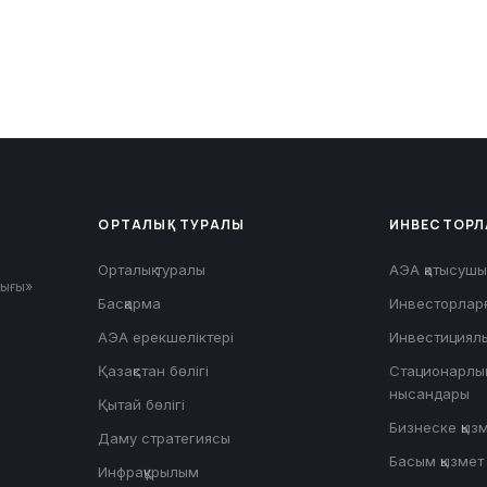
ОРТАЛЫҚ ТУРАЛЫ
ИНВЕСТОРЛ
Орталық туралы
АЭА қатысушы
лығы»
Басқарма
Инвесторларғ
АЭА ерекшеліктері
Инвестициялы
Қазақстан бөлігі
Стационарлық
нысандары
Қытай бөлігі
Бизнеске қыз
Даму стратегиясы
Басым қызмет 
Инфрақұрылым