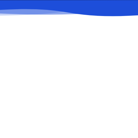
 электрондық поштасы арқылы.