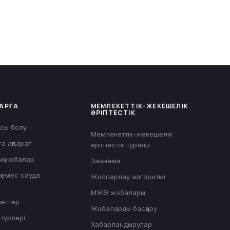
АРҒА
МЕМЛЕКЕТТІК-ЖЕКЕШЕЛІК
ӘРІПТЕСТІК
сы болу
Мемлекеттік-жекешелік
а ақпарат
әріптестік туралы
қ жобалар
Заңнама
 емес сауда
Жоспарлау алгоритмі
МЖӘ жобалары
меттер
Жобаларды басқару
түрлері
Хабарландырулар