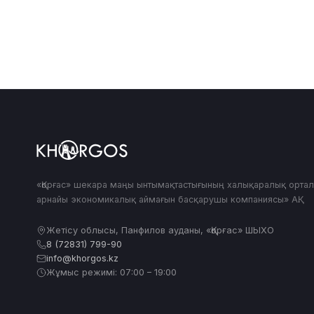
«Қорғас» шекара маңы ынтымақтастығының халықаралық орта
арнайы экономикалық аймағын басқарушы компаниясы» АҚ.
Жетісу облысы, Панфилов ауданы, «Қорғас» ШЫХО
8 (72831) 799-90
info@khorgos.kz
Жұмыс режимі: 07:00 – 19:00