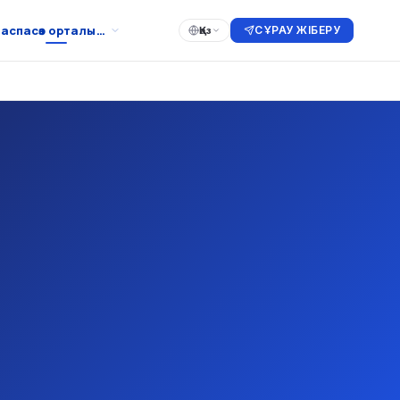
аспасөз орталығы
СҰРАУ ЖІБЕРУ
Қаз