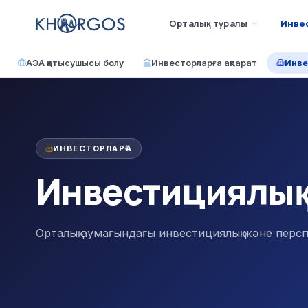
Орталық туралы
Инве
АЭА қатысушысы болу
Инвесторларға ақпарат
Инве
ИНВЕСТОРЛАРҒА
Инвестициялық
Орталық аумағындағы инвестициялық және перс