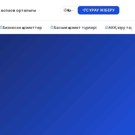
аспасөз орталығы
СҰРАУ ЖІБЕРУ
Қаз
Бизнеске қызметтер
Басым қызмет түрлері
АКҚ кіру тар