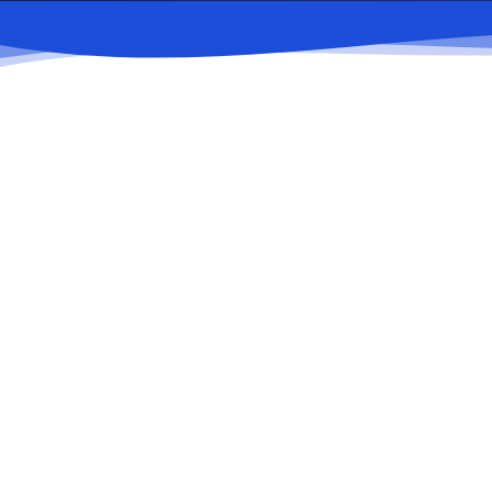
Логистикалық хаб
Сақтау терминалы, көлік-логистикалық және сауда-
логистикалық орталықтар.