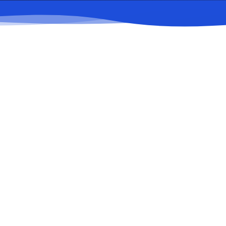
Сауда инфрақұрылымы
Көрме кешендері, СОО, павильондар, сауда
галереялары.