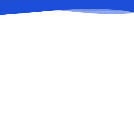
Қолөнершілер қаласы
Этномәдени орталық, орталық алаң, кәдесый
қатарлары.