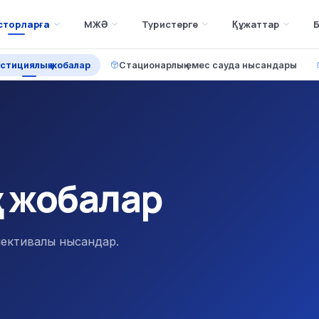
сторларға
МЖӘ
Туристерге
Құжаттар
Б
стициялық жобалар
Стационарлық емес сауда нысандары
 жобалар
пективалы нысандар.